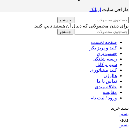
طراحی سایت
آریاتک
جستجو
برای دیدن محصولاتی که دنبال آن هستید تایپ کنید.
جستجو
صفحه نخست
کلید و پریز بکر
چسب برق
ریسه شلنگی
سیم و کابل
کلید مینیاتوری
هالوژن
تماس با ما
علاقه مندی
مقايسه
ورود / ثبت نام
سبد خرید
بستن
ورود
بستن