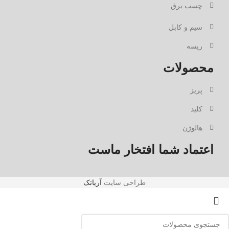
چسب برق
سیم و کابل
ریسه
محصولات
پریز
کلید
هالوژن
اعتماد شما افتخار ماست
طراحی سایت
آریاتک